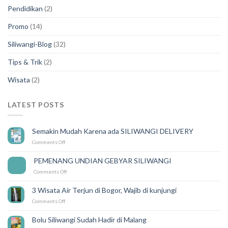
Pendidikan
(2)
Promo
(14)
Siliwangi-Blog
(32)
Tips & Trik
(2)
Wisata
(2)
LATEST POSTS
Semakin Mudah Karena ada SILIWANGI DELIVERY
on
Comments Off
Semakin
Mudah
PEMENANG UNDIAN GEBYAR SILIWANGI
14
Karena
Feb
on
Comments Off
ada
PEMENANG
SILIWANGI
UNDIAN
DELIVERY
3 Wisata Air Terjun di Bogor, Wajib di kunjungi
GEBYAR
on
Comments Off
SILIWANGI
3
Wisata
Bolu Siliwangi Sudah Hadir di Malang
Air