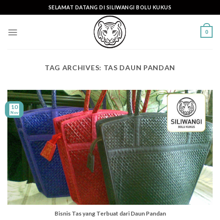
Skip
SELAMAT DATANG DI SILIWANGI BOLU KUKUS
to
content
0
TAG ARCHIVES:
TAS DAUN PANDAN
10
Nov
Bisnis Tas yang Terbuat dari Daun Pandan