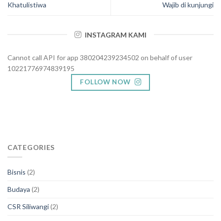
Khatulistiwa
Wajib di kunjungi
INSTAGRAM KAMI
Cannot call API for app 380204239234502 on behalf of user
10221776974839195
FOLLOW NOW
CATEGORIES
Bisnis
(2)
Budaya
(2)
CSR Siliwangi
(2)