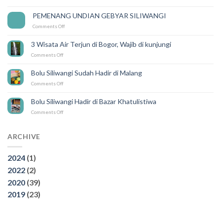
Semakin
Mudah
PEMENANG UNDIAN GEBYAR SILIWANGI
14
Karena
Feb
on
Comments Off
ada
PEMENANG
SILIWANGI
UNDIAN
DELIVERY
3 Wisata Air Terjun di Bogor, Wajib di kunjungi
GEBYAR
on
Comments Off
SILIWANGI
3
Wisata
Bolu Siliwangi Sudah Hadir di Malang
Air
on
Comments Off
Terjun
Bolu
di
Siliwangi
Bogor,
Bolu Siliwangi Hadir di Bazar Khatulistiwa
Sudah
Wajib
on
Comments Off
Hadir
di
Bolu
di
kunjungi
Siliwangi
Malang
Hadir
ARCHIVE
di
Bazar
2024
(1)
Khatulistiwa
2022
(2)
2020
(39)
2019
(23)