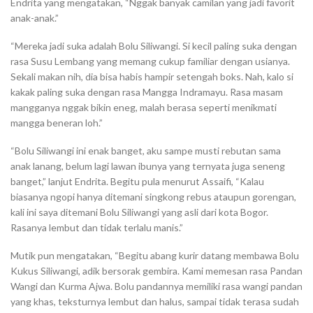
Endrita yang mengatakan, “Nggak banyak camilan yang jadi favorit
anak-anak.”
“Mereka jadi suka adalah Bolu Siliwangi. Si kecil paling suka dengan
rasa Susu Lembang yang memang cukup familiar dengan usianya.
Sekali makan nih, dia bisa habis hampir setengah boks. Nah, kalo si
kakak paling suka dengan rasa Mangga Indramayu. Rasa masam
mangganya nggak bikin eneg, malah berasa seperti menikmati
mangga beneran loh.”
“Bolu Siliwangi ini enak banget, aku sampe musti rebutan sama
anak lanang, belum lagi lawan ibunya yang ternyata juga seneng
banget,” lanjut Endrita. Begitu pula menurut Assaifi, “Kalau
biasanya ngopi hanya ditemani singkong rebus ataupun gorengan,
kali ini saya ditemani Bolu Siliwangi yang asli dari kota Bogor.
Rasanya lembut dan tidak terlalu manis.”
Mutik pun mengatakan, “Begitu abang kurir datang membawa Bolu
Kukus Siliwangi, adik bersorak gembira. Kami memesan rasa Pandan
Wangi dan Kurma Ajwa. Bolu pandannya memiliki rasa wangi pandan
yang khas, teksturnya lembut dan halus, sampai tidak terasa sudah