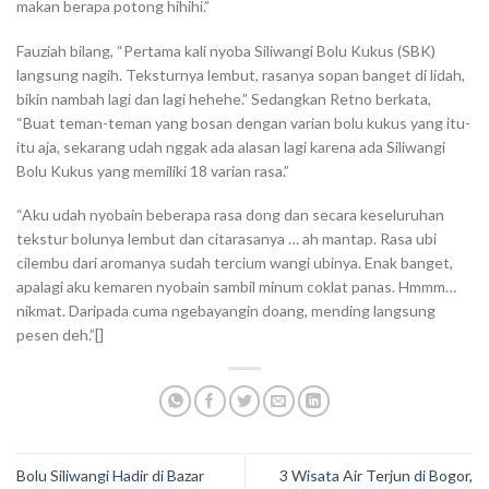
makan berapa potong hihihi.”
Fauziah bilang, “Pertama kali nyoba Siliwangi Bolu Kukus (SBK)
langsung nagih. Teksturnya lembut, rasanya sopan banget di lidah,
bikin nambah lagi dan lagi hehehe.” Sedangkan Retno berkata,
“Buat teman-teman yang bosan dengan varian bolu kukus yang itu-
itu aja, sekarang udah nggak ada alasan lagi karena ada Siliwangi
Bolu Kukus yang memiliki 18 varian rasa.”
“Aku udah nyobain beberapa rasa dong dan secara keseluruhan
tekstur bolunya lembut dan citarasanya … ah mantap. Rasa ubi
cilembu dari aromanya sudah tercium wangi ubinya. Enak banget,
apalagi aku kemaren nyobain sambil minum coklat panas. Hmmm…
nikmat. Daripada cuma ngebayangin doang, mending langsung
pesen deh.”[]
Bolu Siliwangi Hadir di Bazar
3 Wisata Air Terjun di Bogor,