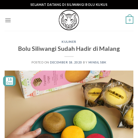
Skip
SELAMAT DATANG DI SILIWANGI BOLU KUKUS
to
content
0
KULINER
Bolu Siliwangi Sudah Hadir di Malang
POSTED ON
DECEMBER 18, 2020
BY
MINSIL SBK
18
Dec