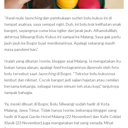
“Awal mula
launching
dan pembukaan outlet bolu kukus ini di
tempat asalnya, saya sempat ngiri. Duh, ini bolu kok kelihatan enak
banget, sayangnya cuma bisa ngiler dari jarak jauh. Alhamdulillah,
akhirnya Siliwangi Bolu Kukus ini sampai ke Malang. Saya gak perlu
jauh-jauh ke Bogor buat menikmatinya. Apalagi sekarang masih
masa pandemi kan.”
Itulah yang dikatan Ivonie, blogger asal Malang. Ia mengatakan itu
bukan tanpa alasan, apalagi
feed
instagramnya dipenuhi oleh foto
bolu tersebut saat
launching
di Bogor. “Tekstur bolu kukusnya
lembut dan nikmat. Cocok banget jadi sajian hajatan atau cemilan
bersama keluarga, sebagai teman minum teh atau kopi,” lanjutnya
tampak bahagia.
Ya, meski dibuat di Bogor, Bolu Siliwangi sudah hadir di Kota
Malang, Jawa Timur. Tidak hanya Ivonie, beberapa blogger yang
hadir di Kapal Garde Hotel Malang (22 November) dan Kafe Coklat
Klasik (23 November) juga mengatakan hal yang senada. Misal