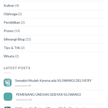
Kuliner
(4)
Olahraga
(2)
Pendidikan
(2)
Promo
(14)
Siliwangi-Blog
(32)
Tips & Trik
(2)
Wisata
(2)
LATEST POSTS
Semakin Mudah Karena ada SILIWANGI DELIVERY
on
Comments Off
Semakin
Mudah
PEMENANG UNDIAN GEBYAR SILIWANGI
14
Karena
Feb
on
Comments Off
ada
PEMENANG
SILIWANGI
UNDIAN
DELIVERY