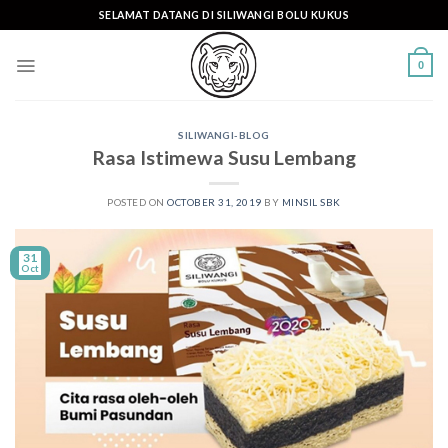
Skip
SELAMAT DATANG DI SILIWANGI BOLU KUKUS
to
content
0
SILIWANGI-BLOG
Rasa Istimewa Susu Lembang
POSTED ON
OCTOBER 31, 2019
BY
MINSIL SBK
31
Oct