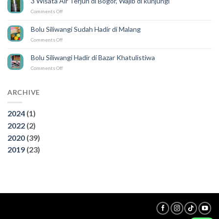
3 Wisata Air Terjun di Bogor, Wajib di kunjungi
GEBYAR
on
Comments Off
SILIWANGI
3
Wisata
Bolu Siliwangi Sudah Hadir di Malang
Air
on
Comments Off
Terjun
Bolu
di
Siliwangi
Bogor,
Bolu Siliwangi Hadir di Bazar Khatulistiwa
Sudah
Wajib
on
Comments Off
Hadir
di
Bolu
di
kunjungi
Siliwangi
Malang
Hadir
ARCHIVE
di
Bazar
2024
(1)
Khatulistiwa
2022
(2)
2020
(39)
2019
(23)