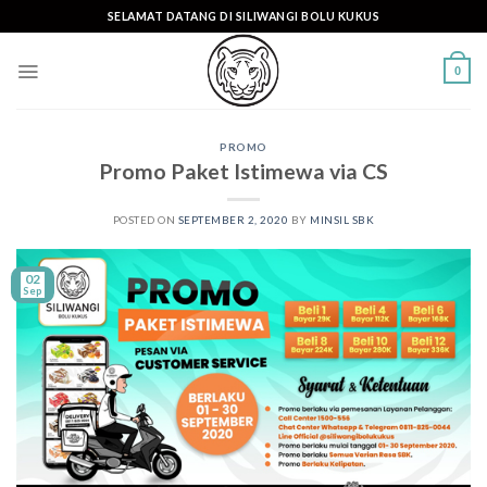
Skip
SELAMAT DATANG DI SILIWANGI BOLU KUKUS
to
content
0
PROMO
Promo Paket Istimewa via CS
POSTED ON
SEPTEMBER 2, 2020
BY
MINSIL SBK
02
Sep