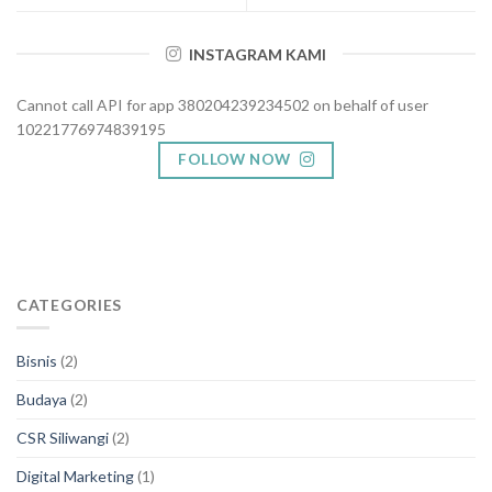
INSTAGRAM KAMI
Cannot call API for app 380204239234502 on behalf of user
10221776974839195
FOLLOW NOW
CATEGORIES
Bisnis
(2)
Budaya
(2)
CSR Siliwangi
(2)
Digital Marketing
(1)