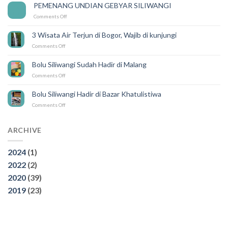
Mudah
PEMENANG UNDIAN GEBYAR SILIWANGI
14
Karena
Feb
on
Comments Off
ada
PEMENANG
SILIWANGI
UNDIAN
DELIVERY
3 Wisata Air Terjun di Bogor, Wajib di kunjungi
GEBYAR
on
Comments Off
SILIWANGI
3
Wisata
Bolu Siliwangi Sudah Hadir di Malang
Air
on
Comments Off
Terjun
Bolu
di
Siliwangi
Bogor,
Bolu Siliwangi Hadir di Bazar Khatulistiwa
Sudah
Wajib
on
Comments Off
Hadir
di
Bolu
di
kunjungi
Siliwangi
Malang
Hadir
ARCHIVE
di
Bazar
2024
(1)
Khatulistiwa
2022
(2)
2020
(39)
2019
(23)