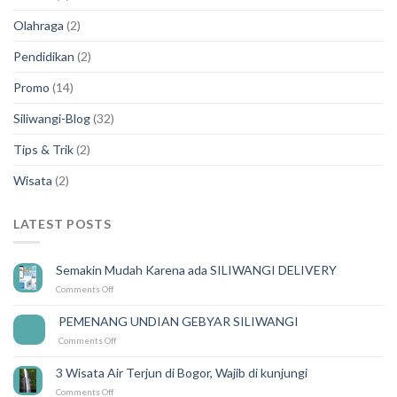
Olahraga
(2)
Pendidikan
(2)
Promo
(14)
Siliwangi-Blog
(32)
Tips & Trik
(2)
Wisata
(2)
LATEST POSTS
Semakin Mudah Karena ada SILIWANGI DELIVERY
on
Comments Off
Semakin
Mudah
PEMENANG UNDIAN GEBYAR SILIWANGI
14
Karena
Feb
on
Comments Off
ada
PEMENANG
SILIWANGI
UNDIAN
DELIVERY
3 Wisata Air Terjun di Bogor, Wajib di kunjungi
GEBYAR
on
Comments Off
SILIWANGI