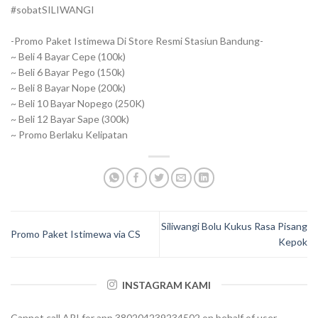
#sobatSILIWANGI
-Promo Paket Istimewa Di Store Resmi Stasiun Bandung-
~ Beli 4 Bayar Cepe (100k)
~ Beli 6 Bayar Pego (150k)
~ Beli 8 Bayar Nope (200k)
~ Beli 10 Bayar Nopego (250K)
~ Beli 12 Bayar Sape (300k)
~ Promo Berlaku Kelipatan
Siliwangi Bolu Kukus Rasa Pisang
Promo Paket Istimewa via CS
Kepok
INSTAGRAM KAMI
Cannot call API for app 380204239234502 on behalf of user