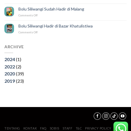
3
Wisata
Bolu Siliwangi Sudah Hadir di Malang
Air
on
Comments Off
Terjun
Bolu
di
Siliwangi
Bogor,
Bolu Siliwangi Hadir di Bazar Khatulistiwa
Sudah
Wajib
on
Comments Off
Hadir
di
Bolu
di
kunjungi
Siliwangi
Malang
Hadir
ARCHIVE
di
Bazar
2024
(1)
Khatulistiwa
2022
(2)
2020
(39)
2019
(23)
TENTANG
KONTAK
FAQ
SOBIS
STAFF
T&C
PRIVACY POLICY