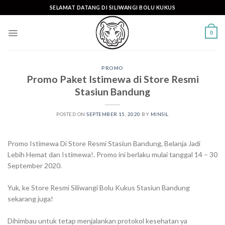
Skip
SELAMAT DATANG DI SILIWANGI BOLU KUKUS
to
content
0
PROMO
Promo Paket Istimewa di Store Resmi
Stasiun Bandung
POSTED ON
SEPTEMBER 15, 2020
BY
MINSIL
Promo Istimewa Di Store Resmi Stasiun Bandung, Belanja Jadi
Lebih Hemat dan Istimewa!. Promo ini berlaku mulai tanggal 14 – 30
September 2020.
Yuk, ke Store Resmi Siliwangi Bolu Kukus Stasiun Bandung
sekarang juga!
Dihimbau untuk tetap menjalankan protokol kesehatan ya