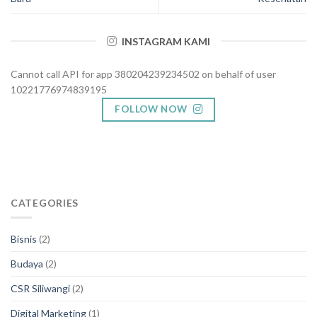
INSTAGRAM KAMI
Cannot call API for app 380204239234502 on behalf of user
10221776974839195
FOLLOW NOW
CATEGORIES
Bisnis
(2)
Budaya
(2)
CSR Siliwangi
(2)
Digital Marketing
(1)