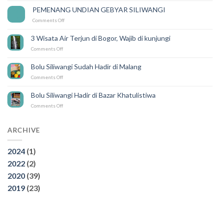
Mudah
PEMENANG UNDIAN GEBYAR SILIWANGI
14
Karena
Feb
on
Comments Off
ada
PEMENANG
SILIWANGI
UNDIAN
DELIVERY
3 Wisata Air Terjun di Bogor, Wajib di kunjungi
GEBYAR
on
Comments Off
SILIWANGI
3
Wisata
Bolu Siliwangi Sudah Hadir di Malang
Air
on
Comments Off
Terjun
Bolu
di
Siliwangi
Bogor,
Bolu Siliwangi Hadir di Bazar Khatulistiwa
Sudah
Wajib
on
Comments Off
Hadir
di
Bolu
di
kunjungi
Siliwangi
Malang
Hadir
ARCHIVE
di
Bazar
2024
(1)
Khatulistiwa
2022
(2)
2020
(39)
2019
(23)