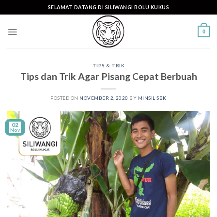
Skip
SELAMAT DATANG DI SILIWANGI BOLU KUKUS
to
content
0
TIPS & TRIK
Tips dan Trik Agar Pisang Cepat Berbuah
POSTED ON
NOVEMBER 2, 2020
BY
MINSIL SBK
02
Nov