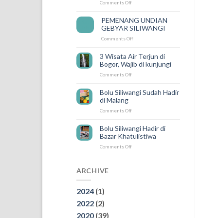
on
Comments Off
Semakin
Mudah
PEMENANG UNDIAN
14
Karena
GEBYAR SILIWANGI
Feb
ada
on
Comments Off
SILIWANGI
PEMENANG
DELIVERY
UNDIAN
3 Wisata Air Terjun di
GEBYAR
Bogor, Wajib di kunjungi
SILIWANGI
on
Comments Off
3
Wisata
Bolu Siliwangi Sudah Hadir
Air
di Malang
Terjun
on
Comments Off
di
Bolu
Bogor,
Siliwangi
Wajib
Bolu Siliwangi Hadir di
Sudah
di
Bazar Khatulistiwa
Hadir
kunjungi
on
Comments Off
di
Bolu
Malang
Siliwangi
Hadir
ARCHIVE
di
Bazar
2024
(1)
Khatulistiwa
2022
(2)
2020
(39)