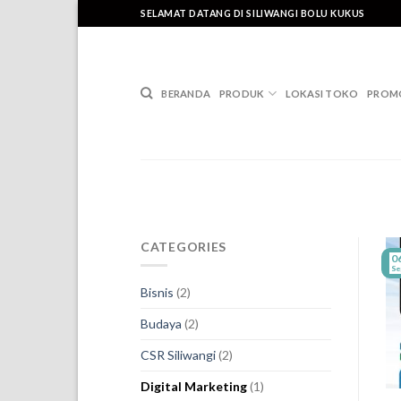
Skip
SELAMAT DATANG DI SILIWANGI BOLU KUKUS
to
content
BERANDA
PRODUK
LOKASI TOKO
PROM
CATEGORIES
0
Se
Bisnis
(2)
Budaya
(2)
CSR Siliwangi
(2)
Digital Marketing
(1)