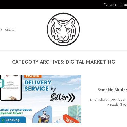
Tentang
Kon
O
BLOG
CATEGORY ARCHIVES:
DIGITAL MARKETING
6
p
Semakin Mudah
Emang boleh se-mudah i
rumah, SilVe