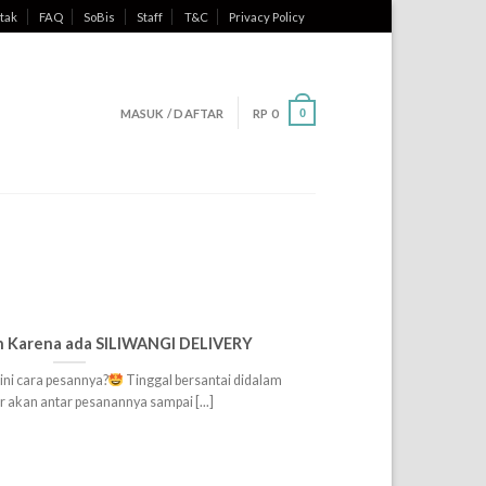
tak
FAQ
SoBis
Staff
T&C
Privacy Policy
MASUK / DAFTAR
RP
0
0
 Karena ada SILIWANGI DELIVERY
ni cara pesannya?
Tinggal bersantai didalam
r akan antar pesanannya sampai [...]