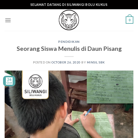
Skip
SELAMAT DATANG DI SILIWANGI BOLU KUKUS
to
content
0
PENDIDIKAN
Seorang Siswa Menulis di Daun Pisang
POSTED ON
OCTOBER 26, 2020
BY
MINSIL SBK
26
Oct