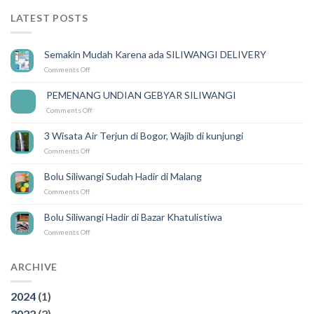
LATEST POSTS
Semakin Mudah Karena ada SILIWANGI DELIVERY
on
Comments Off
Semakin
Mudah
PEMENANG UNDIAN GEBYAR SILIWANGI
14
Karena
Feb
on
Comments Off
ada
PEMENANG
SILIWANGI
UNDIAN
DELIVERY
3 Wisata Air Terjun di Bogor, Wajib di kunjungi
GEBYAR
on
Comments Off
SILIWANGI
3
Wisata
Bolu Siliwangi Sudah Hadir di Malang
Air
on
Comments Off
Terjun
Bolu
di
Siliwangi
Bogor,
Bolu Siliwangi Hadir di Bazar Khatulistiwa
Sudah
Wajib
on
Comments Off
Hadir
di
Bolu
di
kunjungi
Siliwangi
Malang
Hadir
ARCHIVE
di
Bazar
2024
(1)
Khatulistiwa
2022
(2)