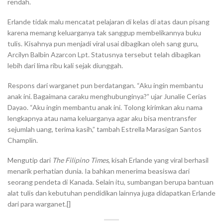
rendah.
Erlande tidak malu mencatat pelajaran di kelas di atas daun pisang
karena memang keluarganya tak sanggup membelikannya buku
tulis. Kisahnya pun menjadi viral usai dibagikan oleh sang guru,
Arcilyn Balbin Azarcon Lpt. Statusnya tersebut telah dibagikan
lebih dari lima ribu kali sejak diunggah.
Respons dari warganet pun berdatangan. “Aku ingin membantu
anak ini. Bagaimana caraku menghubunginya?” ujar Junalie Cerias
Dayao. “Aku ingin membantu anak ini. Tolong kirimkan aku nama
lengkapnya atau nama keluarganya agar aku bisa mentransfer
sejumlah uang, terima kasih,” tambah Estrella Marasigan Santos
Champlin.
Mengutip dari
The Filipino Times
, kisah Erlande yang viral berhasil
menarik perhatian dunia. Ia bahkan menerima beasiswa dari
seorang pendeta di Kanada. Selain itu, sumbangan berupa bantuan
alat tulis dan kebutuhan pendidikan lainnya juga didapatkan Erlande
dari para warganet.[]