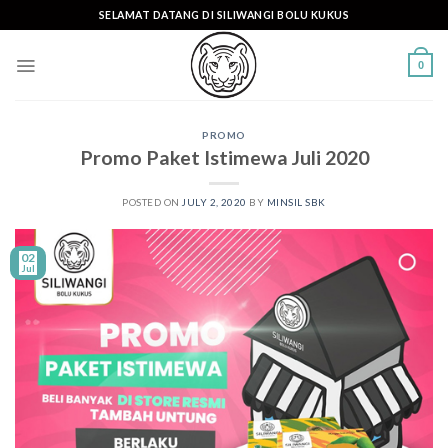
Skip
SELAMAT DATANG DI SILIWANGI BOLU KUKUS
to
content
0
PROMO
Promo Paket Istimewa Juli 2020
POSTED ON
JULY 2, 2020
BY
MINSIL SBK
02
Jul