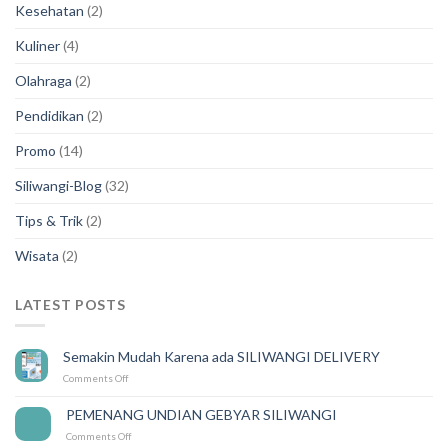
Kesehatan
(2)
Kuliner
(4)
Olahraga
(2)
Pendidikan
(2)
Promo
(14)
Siliwangi-Blog
(32)
Tips & Trik
(2)
Wisata
(2)
LATEST POSTS
Semakin Mudah Karena ada SILIWANGI DELIVERY
on
Comments Off
Semakin
Mudah
PEMENANG UNDIAN GEBYAR SILIWANGI
14
Karena
Feb
on
Comments Off
ada