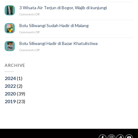
PEMENANG
SILIWANGI
UNDIAN
DELIVERY
3 Wisata Air Terjun di Bogor, Wajib di kunjungi
GEBYAR
on
Comments Off
SILIWANGI
3
Wisata
Bolu Siliwangi Sudah Hadir di Malang
Air
on
Comments Off
Terjun
Bolu
di
Siliwangi
Bogor,
Bolu Siliwangi Hadir di Bazar Khatulistiwa
Sudah
Wajib
on
Comments Off
Hadir
di
Bolu
di
kunjungi
Siliwangi
Malang
Hadir
ARCHIVE
di
Bazar
2024
(1)
Khatulistiwa
2022
(2)
2020
(39)
2019
(23)