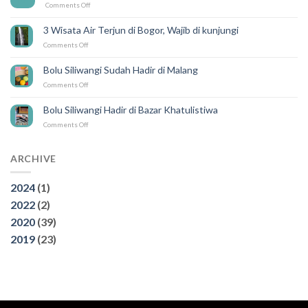
Feb
on
Comments Off
ada
PEMENANG
SILIWANGI
UNDIAN
DELIVERY
3 Wisata Air Terjun di Bogor, Wajib di kunjungi
GEBYAR
on
Comments Off
SILIWANGI
3
Wisata
Bolu Siliwangi Sudah Hadir di Malang
Air
on
Comments Off
Terjun
Bolu
di
Siliwangi
Bogor,
Bolu Siliwangi Hadir di Bazar Khatulistiwa
Sudah
Wajib
on
Comments Off
Hadir
di
Bolu
di
kunjungi
Siliwangi
Malang
Hadir
ARCHIVE
di
Bazar
2024
(1)
Khatulistiwa
2022
(2)
2020
(39)
2019
(23)