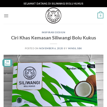
Skip
SELAMAT DATANG DI SILIWANGI BOLU KUKUS
to
content
0
INSPIRASI DESIGN
Ciri Khas Kemasan Siliwangi Bolu Kukus
POSTED ON
NOVEMBER 6, 2020
BY
MINSIL SBK
06
Nov