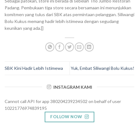
Sebagai patokan, store ini berada di sebelah Trio Jumbo Restoran
Padang. Pembukaan tiga store secara bersamaan ini menunjukkan
komitmen yang tulus dari SBK atas permintaan pelanggan. Siliwangi
Bolu Kukus memang hadir lebih istimewa dengan segudang
keunikan yang ada.[]
SBK Kini Hadir Lebih Istimewa
Yuk, Embat Siliwangi Bolu Kukus!
INSTAGRAM KAMI
Cannot call API for app 380204239234502 on behalf of user
10221776974839195
FOLLOW NOW