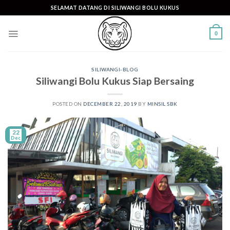
Skip
SELAMAT DATANG DI SILIWANGI BOLU KUKUS
to
content
0
SILIWANGI-BLOG
Siliwangi Bolu Kukus Siap Bersaing
POSTED ON
DECEMBER 22, 2019
BY
MINSIL SBK
22
Dec