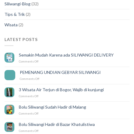
Siliwangi-Blog
(32)
Tips & Trik
(2)
Wisata
(2)
LATEST POSTS
Semakin Mudah Karena ada SILIWANGI DELIVERY
on
Comments Off
Semakin
Mudah
PEMENANG UNDIAN GEBYAR SILIWANGI
14
Karena
Feb
on
Comments Off
ada
PEMENANG
SILIWANGI
UNDIAN
DELIVERY
3 Wisata Air Terjun di Bogor, Wajib di kunjungi
GEBYAR
on
Comments Off
SILIWANGI
3
Wisata
Bolu Siliwangi Sudah Hadir di Malang
Air
on
Comments Off
Terjun
Bolu
di
Siliwangi
Bogor,
Bolu Siliwangi Hadir di Bazar Khatulistiwa
Sudah
Wajib
on
Comments Off
Hadir
di