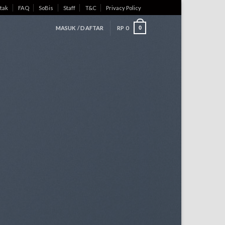
tak
FAQ
SoBis
Staff
T&C
Privacy Policy
MASUK / DAFTAR
RP
0
0