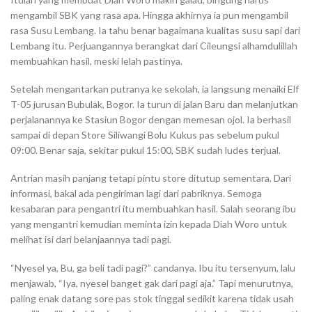
mengambil SBK yang rasa apa. Hingga akhirnya ia pun mengambil
rasa Susu Lembang. Ia tahu benar bagaimana kualitas susu sapi dari
Lembang itu. Perjuangannya berangkat dari Cileungsi alhamdulillah
membuahkan hasil, meski lelah pastinya.
Setelah mengantarkan putranya ke sekolah, ia langsung menaiki Elf
T-05 jurusan Bubulak, Bogor. Ia turun di jalan Baru dan melanjutkan
perjalanannya ke Stasiun Bogor dengan memesan ojol. Ia berhasil
sampai di depan Store Siliwangi Bolu Kukus pas sebelum pukul
09:00. Benar saja, sekitar pukul 15:00, SBK sudah ludes terjual.
Antrian masih panjang tetapi pintu store ditutup sementara. Dari
informasi, bakal ada pengiriman lagi dari pabriknya. Semoga
kesabaran para pengantri itu membuahkan hasil. Salah seorang ibu
yang mengantri kemudian meminta izin kepada Diah Woro untuk
melihat isi dari belanjaannya tadi pagi.
“Nyesel ya, Bu, ga beli tadi pagi?” candanya. Ibu itu tersenyum, lalu
menjawab, “Iya, nyesel banget gak dari pagi aja.” Tapi menurutnya,
paling enak datang sore pas stok tinggal sedikit karena tidak usah