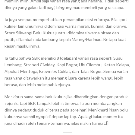
memilih-milih. Ambil saja varian rasa yang ada hahaha. Tidak seperti
dirinya yang galau tadi pagi, bingung mau membeli yang rasa apa.
Ia juga sempat memperhatikan penampilan eksteriornya. Bila spot
kuliner lain umumnya didominasi warna merah, kuning, dan oranye,
Store Siliwangi Bolu Kukus justru didominasi warna hitam dan
putih, ditambah ada lambang kepala Maung/Harimau. Betapa kuat
kesan maskulinnya.
Ia tahu bahwa SBK memiliki 8 (delapan) varian rasa seperti Susu
Lembang, Stroberi Ciwidey, Kopi Bogor, Ubi Cilembu, Ketan Kelapa,
Alpukat Mentega, Brownies Coklat, dan Talas Bogor. Semua varian
rasa yang ditawarkan itu memang juara karena lebih wangi, lebih
berasa, dan lebih melimpah kejunya.
Meskipun sama-sama bolu kukus jika dibandingkan dengan produk
sejenis, tapi SBK tampak lebih istimewa. Ia pun membayangkan
dirinya sedang duduk di teras pada sore hari. Menikmati irisan bolu
kukusnya sambil ngopi di depan laptop. Apalagi kalau momen itu
juga dihadiri oleh teman-temannya, jelas makin hangat.[]