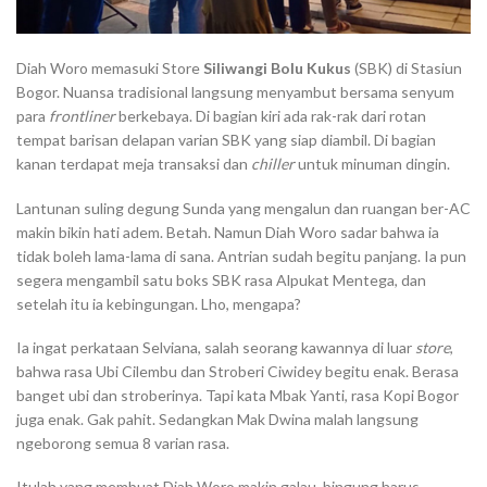
Diah Woro memasuki Store
Siliwangi Bolu Kukus
(SBK) di Stasiun
Bogor. Nuansa tradisional langsung menyambut bersama senyum
para
frontliner
berkebaya. Di bagian kiri ada rak-rak dari rotan
tempat barisan delapan varian SBK yang siap diambil. Di bagian
kanan terdapat meja transaksi dan
chiller
untuk minuman dingin.
Lantunan suling degung Sunda yang mengalun dan ruangan ber-AC
makin bikin hati adem. Betah. Namun Diah Woro sadar bahwa ia
tidak boleh lama-lama di sana. Antrian sudah begitu panjang. Ia pun
segera mengambil satu boks SBK rasa Alpukat Mentega, dan
setelah itu ia kebingungan. Lho, mengapa?
Ia ingat perkataan Selviana, salah seorang kawannya di luar
store
,
bahwa rasa Ubi Cilembu dan Stroberi Ciwidey begitu enak. Berasa
banget ubi dan stroberinya. Tapi kata Mbak Yanti, rasa Kopi Bogor
juga enak. Gak pahit. Sedangkan Mak Dwina malah langsung
ngeborong semua 8 varian rasa.
Itulah yang membuat Diah Woro makin galau, bingung harus