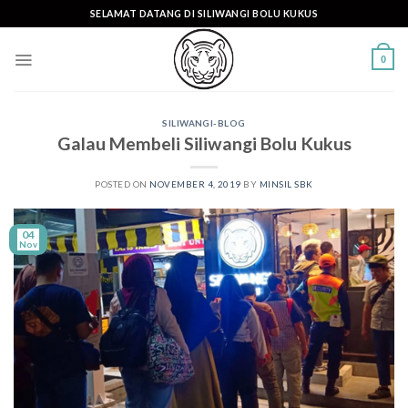
Skip
SELAMAT DATANG DI SILIWANGI BOLU KUKUS
to
content
0
SILIWANGI-BLOG
Galau Membeli Siliwangi Bolu Kukus
POSTED ON
NOVEMBER 4, 2019
BY
MINSIL SBK
04
Nov