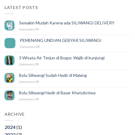
LATEST POSTS
Semakin Mudah Karena ada SILIWANGI DELIVERY
on
Comments Off
Semakin
Mudah
PEMENANG UNDIAN GEBYAR SILIWANGI
14
Karena
Feb
on
Comments Off
ada
PEMENANG
SILIWANGI
UNDIAN
DELIVERY
3 Wisata Air Terjun di Bogor, Wajib di kunjungi
GEBYAR
on
Comments Off
SILIWANGI
3
Wisata
Bolu Siliwangi Sudah Hadir di Malang
Air
on
Comments Off
Terjun
Bolu
di
Siliwangi
Bogor,
Bolu Siliwangi Hadir di Bazar Khatulistiwa
Sudah
Wajib
on
Comments Off
Hadir
di
Bolu
di
kunjungi
Siliwangi
Malang
Hadir
ARCHIVE
di
Bazar
2024
(1)
Khatulistiwa
2022
(2)