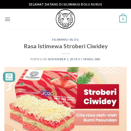
Skip
SELAMAT DATANG DI SILIWANGI BOLU KUKUS
to
content
0
SILIWANGI-BLOG
Rasa Istimewa Stroberi Ciwidey
POSTED ON
NOVEMBER 1, 2019
BY
MINSIL SBK
01
Nov