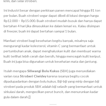
krim, dan selai stroberi.
Ini industri besar dengan perkiraan panen mencapai hingga 81 ton
per bulan. Buah stroberi segar dapat dibeli di lokasi dengan harga
Rp12.000 – Rp15.000. Buah stroberi mudah busuk dan hanya dapat
bertahan 4 hari jika dimasukkan ke dalam lemari es. Kalau disimpan
di freezer, buah ini dapat bertahan sampai 1 bulan.
Manfaat stroberi bagi kesehatan begitu banyak, misalnya saja
mengurangi kadar kolesterol, vitamin C yang bermanfaat untuk
pertumbuhan anak, dapat menghaluskan kulit dan membuat warna
kulit terlihat lebih cerah dan bersih, hingga mencegah kulit keriput.
Buah ini juga bisa digunakan untuk kesehatan mata dan jantung.
Itulah mengapa
Siliwangi Bolu Kukus
(SBK) juga menyediakan
varian rasa
Stroberi Ciwidey
karena rasanya begitu cocok
dipadupadankan dengan bolu kukus. Biji-biji yang mirip dengan biji
stroberi pada produk SBK adalah biji selasih yang bermanfaat untuk
sirkulasi darah, mengecilkan perut buncit, dan menurunkan kadar
gula dalam darah.[]