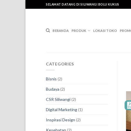
Skip
SELAMAT DATANG DI SILIWANGI BOLU KUKUS
to
content
BERANDA
PRODUK
LOKASI TOKO
PROM
CATEGORIES
Bisnis
(2)
Budaya
(2)
CSR Siliwangi
(2)
2
D
Digital Marketing
(1)
Inspirasi Design
(2)
Kesehatan
(2)