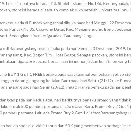
19. Lokasi tepatnya berada di Jl. Sholeh Iskandar No.18d, Kedungbadak, 
tokan,
store
ini berada di sebuah komplek ruko setelah Universitas Ibnu
ore
kedua ada di Puncak yang resmi dibuka pada hari Minggu, 22 Desember
bogo Puncak No.85, Cipayung Datar, Kec. Megamendung, Bogor. Sebagai
sort. Sedangkan
store
ketiga ada di Baranangsiang.
ore
di Baranangsiang resmi dibuka pada hari Senin, 23 Desember 2019. Loka
ranangsiang, Kec. Bogor Tim., Kota Bogor. Sebagai patokan,
store
ini be
mbukaan tiga
store
secara bersamaan ini menunjukkan komitmen yang tu
romo
BUY 1 GET 1 FREE
berlaku pada saat tanggal pembukaan setiap
sto
langgan datang langsung ke Jalan Baru pada hari Sabtu (21/12), ke Punca
ranangsiang pada hari Senin (23/12). Ingat! Hanya berlaku pada hari pemb
dangkan pada hari kedua atau hari berikutnya berlaku promo yang tidak
rlaku untuk 500 pembeli pertama di
store
Jalan Baru. Promo Buy 2 Get 1 j
0 pembeli pertama. Lalu ada Promo
Buy 2 Get 1
di
store
Baranangsiang u
ilah hadiah spesial di akhir tahun dari SBK yang memberikan berbagai ma