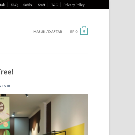
tak
FAQ
SoBis
Staff
T&C
Privacy Policy
MASUK / DAFTAR
RP
0
0
ree!
IL SBK