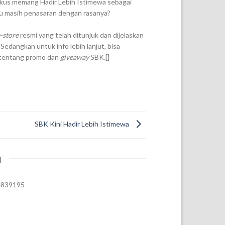
ukus memang Hadir Lebih Istimewa sebagai
u masih penasaran dengan rasanya?
-store
resmi yang telah ditunjuk dan dijelaskan
Sedangkan untuk info lebih lanjut, bisa
tentang promo dan
giveaway
SBK.[]
SBK Kini Hadir Lebih Istimewa
I
74839195