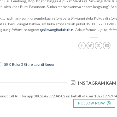
ri Susu Lembang, Kopi Bogor, hingga Alpukat Mentega. Siliwangi Bolu K
eh-oleh khas Bumi Pasundan. Sudah merasakannya secara langsung? Ata
k … hadir langsung di pembukaan
store
baru Siliwangi Bolu Kukus di
store
 atas. Perlu diingat bahwa jam buka
store
adalah pukul 06.00 – 22.00 WIB. 
ngsung
follow
Instagram
@siliwangibolukukus
. Ada informasi
up-to-date
SBK Buka 3 Store Lagi di Bogor
INSTAGRAM KAM
nnot call API for app 380204239234502 on behalf of user 102217769
FOLLOW NOW