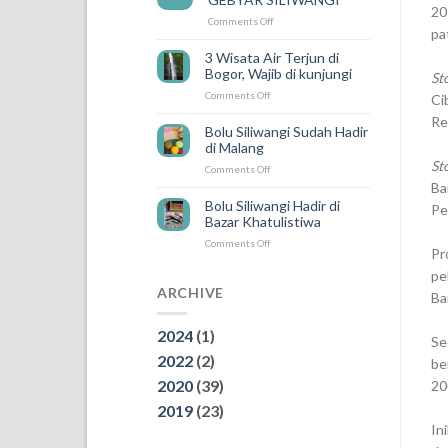
ada
20
on
Comments Off
SILIWANGI
pa
PEMENANG
DELIVERY
UNDIAN
3 Wisata Air Terjun di
GEBYAR
Bogor, Wajib di kunjungi
St
SILIWANGI
on
Comments Off
Ci
3
Re
Wisata
Bolu Siliwangi Sudah Hadir
Air
di Malang
Terjun
St
on
Comments Off
di
Bolu
Bogor,
Ba
Siliwangi
Wajib
Bolu Siliwangi Hadir di
Pe
Sudah
di
Bazar Khatulistiwa
Hadir
kunjungi
on
Comments Off
di
P
Bolu
Malang
Siliwangi
pe
Hadir
ARCHIVE
Ba
di
Bazar
2024
(1)
Khatulistiwa
Se
2022
(2)
be
2020
(39)
20
2019
(23)
In