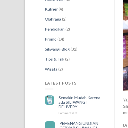
Kuliner
(4)
Olahraga
(2)
Pendidikan
(2)
Promo
(14)
Siliwangi-Blog
(32)
Tips & Trik
(2)
Wisata
(2)
LATEST POSTS
Semakin Mudah Karena
Ya
ada SILIWANGI
Si
DELIVERY
me
on
Comments Off
Semakin
Mudah
PEMENANG UNDIAN
14
Di
Karena
GEBYAR SILIWANGI
Feb