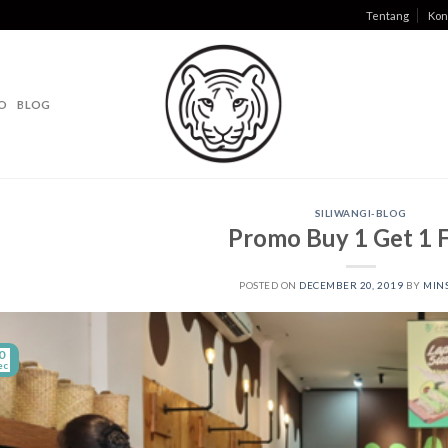
Tentang
Kon
O
BLOG
SILIWANGI-BLOG
Promo Buy 1 Get 1 F
POSTED ON
DECEMBER 20, 2019
BY
MINS
0
ec