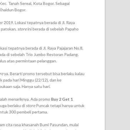
Kec. Tanah Sereal, Kota Bogor. Sebagai
 Khaldun Bogor.
 2019. Lokasi tepatnya berada di Jl. Raya
 patokan,
store
ini berada di sebelah Papaho
si tepatnya berada di Jl. Raya Pajajaran No.8,
rada di sebelah Trio Jumbo Restoran Padang.
lus atas permintaan pelanggan.
re
ya. Berarti promo tersebut bisa berlaku kalau
k pada hari Minggu (22/12), dan ke
ukaan saja. Hanya satu hari.
 kalah menariknya. Ada promo
Buy 2 Get 1
uga berlaku di
store
Puncak tetapi hanya untuk
ntuk 300 pembeli pertama.
cam cita rasa khasanah Bumi Pasundan, mulai