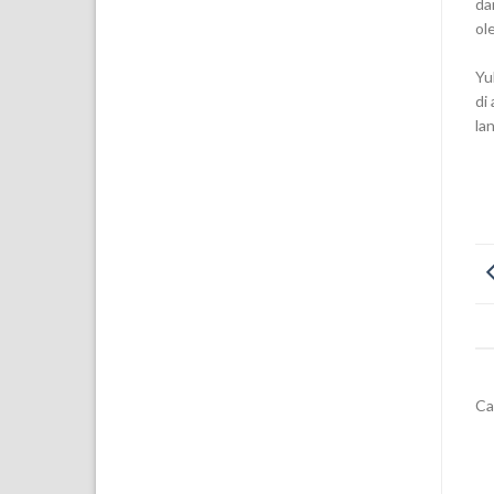
da
ol
Yu
di
la
Ca