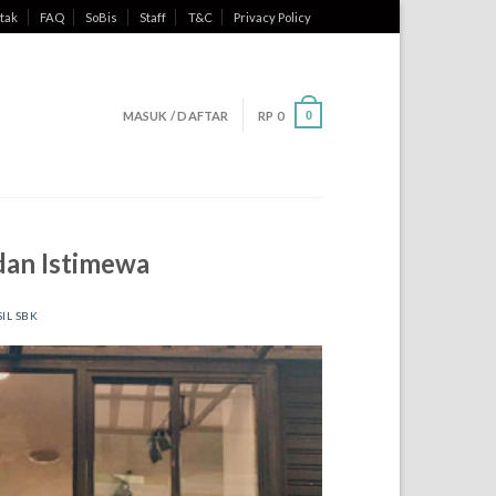
tak
FAQ
SoBis
Staff
T&C
Privacy Policy
MASUK / DAFTAR
RP
0
0
dan Istimewa
IL SBK