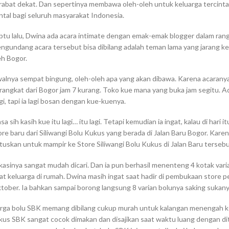
rabat dekat. Dan sepertinya membawa oleh-oleh untuk keluarga tercint
ntal bagi seluruh masyarakat Indonesia.
btu lalu, Dwina ada acara intimate dengan emak-emak blogger dalam rangk
ngundang acara tersebut bisa dibilang adalah teman lama yang jarang 
eh Bogor.
alnya sempat bingung, oleh-oleh apa yang akan dibawa. Karena acaranya pa
rangkat dari Bogor jam 7 kurang. Toko kue mana yang buka jam segitu. Ad
gi, tapi ia lagi bosan dengan kue-kuenya.
sa sih kasih kue itu lagi… itu lagi. Tetapi kemudian ia ingat, kalau di har
ore baru dari Siliwangi Bolu Kukus yang berada di Jalan Baru Bogor. Karen
tuskan untuk mampir ke Store Siliwangi Bolu Kukus di Jalan Baru tersebu
kasinya sangat mudah dicari. Dan ia pun berhasil menenteng 4 kotak varian
at keluarga di rumah. Dwina masih ingat saat hadir di pembukaan store 
tober. Ia bahkan sampai borong langsung 8 varian bolunya saking sukany
rga bolu SBK memang dibilang cukup murah untuk kalangan menengah ke
kus SBK sangat cocok dimakan dan disajikan saat waktu luang dengan di