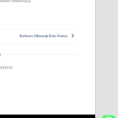
 teman-temannya.[]
Berburu Siliwangi Bolu Kukus
I
74839195