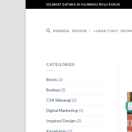
Skip
SELAMAT DATANG DI SILIWANGI BOLU KUKUS
to
content
BERANDA
PRODUK
LOKASI TOKO
PROM
CATEGORIES
Bisnis
(2)
Budaya
(2)
CSR Siliwangi
(2)
2
D
Digital Marketing
(1)
Inspirasi Design
(2)
Kesehatan
(2)