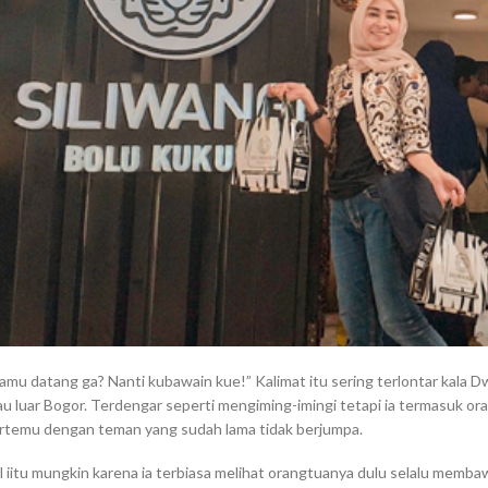
amu datang ga? Nanti kubawain kue!” Kalimat itu sering terlontar kala 
au luar Bogor. Terdengar seperti mengiming-imingi tetapi ia termasuk 
rtemu dengan teman yang sudah lama tidak berjumpa.
l iitu mungkin karena ia terbiasa melihat orangtuanya dulu selalu memba