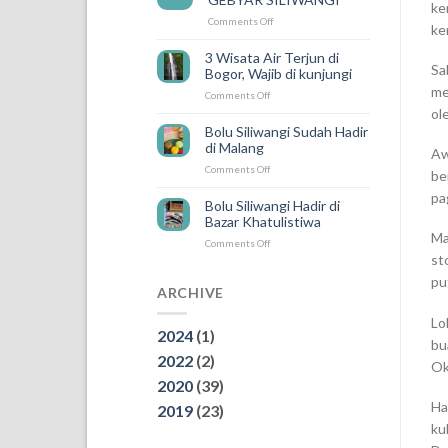
ke
ada
on
Comments Off
SILIWANGI
ke
PEMENANG
DELIVERY
UNDIAN
3 Wisata Air Terjun di
GEBYAR
Sa
Bogor, Wajib di kunjungi
SILIWANGI
me
on
Comments Off
3
ol
Wisata
Bolu Siliwangi Sudah Hadir
Air
di Malang
Aw
Terjun
on
Comments Off
di
be
Bolu
Bogor,
pa
Siliwangi
Wajib
Bolu Siliwangi Hadir di
Sudah
di
Bazar Khatulistiwa
Hadir
kunjungi
Ma
on
Comments Off
di
st
Bolu
Malang
Siliwangi
pu
Hadir
ARCHIVE
di
Bazar
Lo
2024
(1)
Khatulistiwa
bu
2022
(2)
Ok
2020
(39)
Ha
2019
(23)
ku