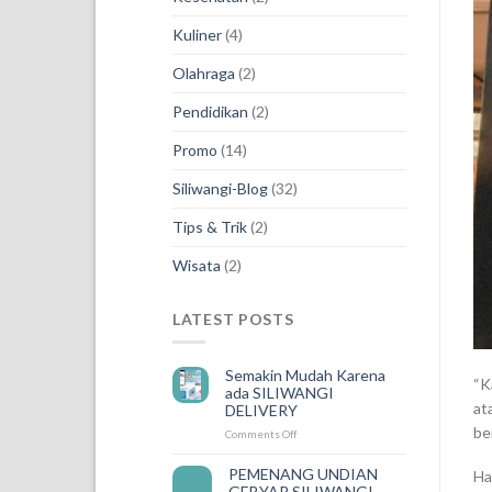
Kuliner
(4)
Olahraga
(2)
Pendidikan
(2)
Promo
(14)
Siliwangi-Blog
(32)
Tips & Trik
(2)
Wisata
(2)
LATEST POSTS
Semakin Mudah Karena
“K
ada SILIWANGI
at
DELIVERY
be
on
Comments Off
Semakin
Mudah
PEMENANG UNDIAN
Ha
14
Karena
GEBYAR SILIWANGI
Feb