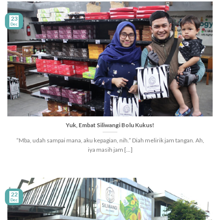
23
Dec
Yuk, Embat Siliwangi Bolu Kukus!
“Mba, udah sampai mana, aku kepagian, nih.” Diah melirik jam tangan. Ah,
iya masih jam [...]
22
Dec