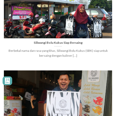
Siliwangi Bolu Kukus Siap Bersaing
Berbekal nama dan rasa yang khas, Siliwangi Bolu Kukus (SBK) siap untuk
bersaing dengan kuliner [...]
21
Dec