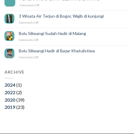
Karena
Feb
on
Comments Off
ada
PEMENANG
SILIWANGI
UNDIAN
DELIVERY
3 Wisata Air Terjun di Bogor, Wajib di kunjungi
GEBYAR
on
Comments Off
SILIWANGI
3
Wisata
Bolu Siliwangi Sudah Hadir di Malang
Air
on
Comments Off
Terjun
Bolu
di
Siliwangi
Bogor,
Bolu Siliwangi Hadir di Bazar Khatulistiwa
Sudah
Wajib
on
Comments Off
Hadir
di
Bolu
di
kunjungi
Siliwangi
Malang
Hadir
ARCHIVE
di
Bazar
2024
(1)
Khatulistiwa
2022
(2)
2020
(39)
2019
(23)