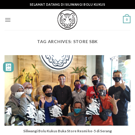
Skip
SELAMAT DATANG DI SILIWANGI BOLU KUKUS
to
content
0
TAG ARCHIVES:
STORE SBK
26
Jul
Siliwangi Bolu Kukus Buka Store Resmi ke-5 di Serang