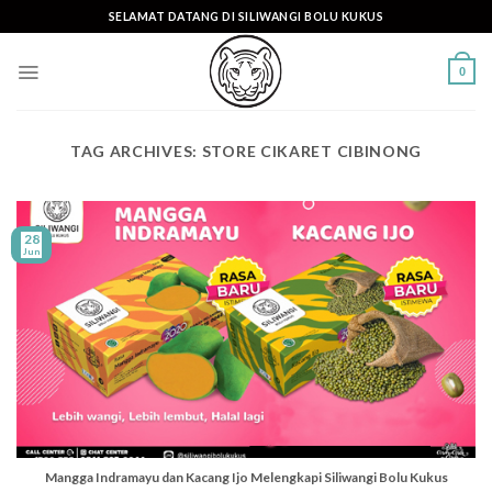
Skip
SELAMAT DATANG DI SILIWANGI BOLU KUKUS
to
content
0
TAG ARCHIVES:
STORE CIKARET CIBINONG
28
Jun
Mangga Indramayu dan Kacang Ijo Melengkapi Siliwangi Bolu Kukus