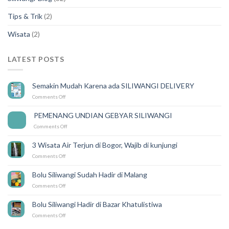
Tips & Trik
(2)
Wisata
(2)
LATEST POSTS
Semakin Mudah Karena ada SILIWANGI DELIVERY
on
Comments Off
Semakin
Mudah
PEMENANG UNDIAN GEBYAR SILIWANGI
14
Karena
Feb
on
Comments Off
ada
PEMENANG
SILIWANGI
UNDIAN
DELIVERY
3 Wisata Air Terjun di Bogor, Wajib di kunjungi
GEBYAR
on
Comments Off
SILIWANGI
3
Wisata
Bolu Siliwangi Sudah Hadir di Malang
Air
on
Comments Off
Terjun
Bolu
di
Siliwangi
Bogor,
Bolu Siliwangi Hadir di Bazar Khatulistiwa
Sudah
Wajib
on
Comments Off
Hadir
di
Bolu
di
kunjungi