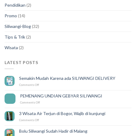
Pendidikan
(2)
Promo
(14)
Siliwangi-Blog
(32)
Tips & Trik
(2)
Wisata
(2)
LATEST POSTS
Semakin Mudah Karena ada SILIWANGI DELIVERY
on
Comments Off
Semakin
Mudah
PEMENANG UNDIAN GEBYAR SILIWANGI
14
Karena
Feb
on
Comments Off
ada
PEMENANG
SILIWANGI
UNDIAN
DELIVERY
3 Wisata Air Terjun di Bogor, Wajib di kunjungi
GEBYAR
on
Comments Off
SILIWANGI
3
Wisata
Bolu Siliwangi Sudah Hadir di Malang
Air