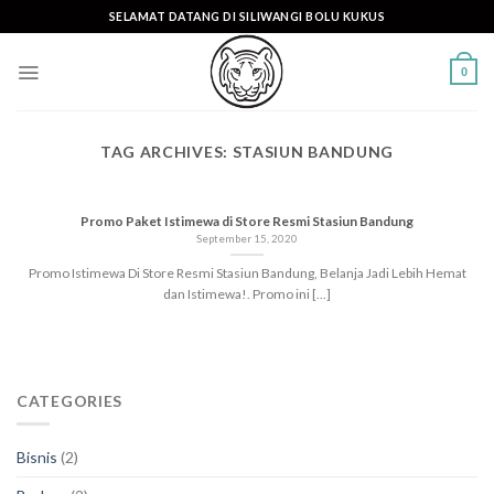
Skip
SELAMAT DATANG DI SILIWANGI BOLU KUKUS
to
content
0
TAG ARCHIVES:
STASIUN BANDUNG
Promo Paket Istimewa di Store Resmi Stasiun Bandung
September 15, 2020
Promo Istimewa Di Store Resmi Stasiun Bandung, Belanja Jadi Lebih Hemat
dan Istimewa!. Promo ini [...]
CATEGORIES
Bisnis
(2)