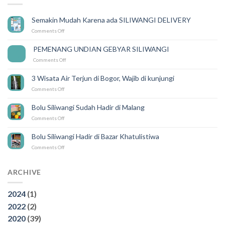
Semakin Mudah Karena ada SILIWANGI DELIVERY
on
Comments Off
Semakin
Mudah
PEMENANG UNDIAN GEBYAR SILIWANGI
14
Karena
Feb
on
Comments Off
ada
PEMENANG
SILIWANGI
UNDIAN
DELIVERY
3 Wisata Air Terjun di Bogor, Wajib di kunjungi
GEBYAR
on
Comments Off
SILIWANGI
3
Wisata
Bolu Siliwangi Sudah Hadir di Malang
Air
on
Comments Off
Terjun
Bolu
di
Siliwangi
Bogor,
Bolu Siliwangi Hadir di Bazar Khatulistiwa
Sudah
Wajib
on
Comments Off
Hadir
di
Bolu
di
kunjungi
Siliwangi
Malang
Hadir
ARCHIVE
di
Bazar
2024
(1)
Khatulistiwa
2022
(2)
2020
(39)