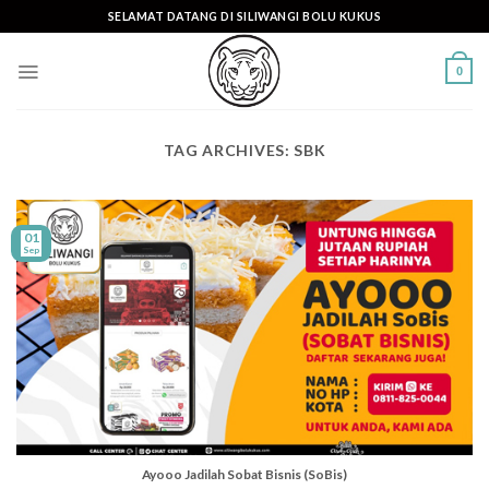
Skip
SELAMAT DATANG DI SILIWANGI BOLU KUKUS
to
content
0
TAG ARCHIVES:
SBK
01
Sep
Ayooo Jadilah Sobat Bisnis (SoBis)