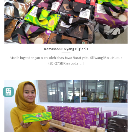
Kemasan SBK yang Higienis
Masih ingat dengan oleh-oleh khas Jawa Barat yaitu Siliwangi Bolu Kukus
(SBK)? SBK ini pada [...]
27
Dec