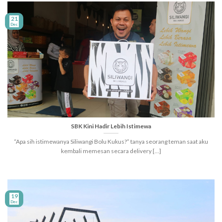
21
Dec
SBK Kini Hadir Lebih Istimewa
“Apa sih istimewanya Siliwangi Bolu Kukus?” tanya seorang teman saat aku
kembali memesan secara delivery [...]
19
Dec