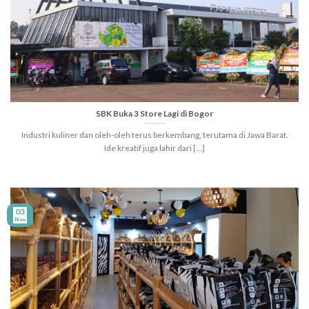
SBK Buka 3 Store Lagi di Bogor
Industri kuliner dan oleh-oleh terus berkembang, terutama di Jawa Barat.
Ide kreatif juga lahir dari [...]
03
Nov