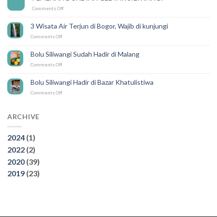
Karena
Feb
on
Comments Off
ada
PEMENANG
SILIWANGI
UNDIAN
DELIVERY
3 Wisata Air Terjun di Bogor, Wajib di kunjungi
GEBYAR
on
Comments Off
SILIWANGI
3
Wisata
Bolu Siliwangi Sudah Hadir di Malang
Air
on
Comments Off
Terjun
Bolu
di
Siliwangi
Bogor,
Bolu Siliwangi Hadir di Bazar Khatulistiwa
Sudah
Wajib
on
Comments Off
Hadir
di
Bolu
di
kunjungi
Siliwangi
Malang
Hadir
ARCHIVE
di
Bazar
2024
(1)
Khatulistiwa
2022
(2)
2020
(39)
2019
(23)