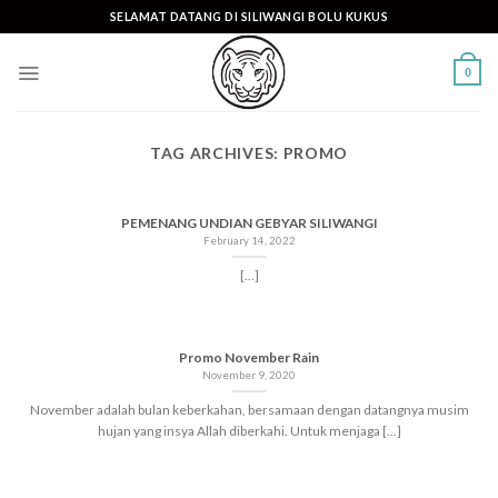
Skip
SELAMAT DATANG DI SILIWANGI BOLU KUKUS
to
content
0
TAG ARCHIVES:
PROMO
PEMENANG UNDIAN GEBYAR SILIWANGI
February 14, 2022
[...]
Promo November Rain
November 9, 2020
November adalah bulan keberkahan, bersamaan dengan datangnya musim
hujan yang insya Allah diberkahi. Untuk menjaga [...]