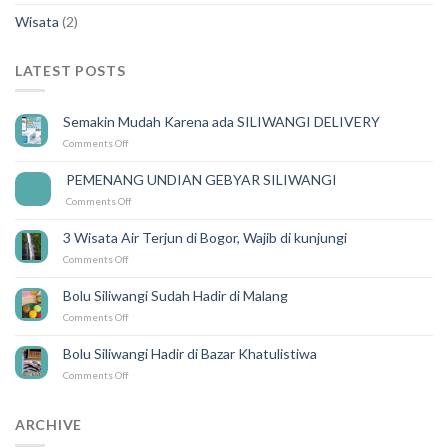
Wisata
(2)
LATEST POSTS
Semakin Mudah Karena ada SILIWANGI DELIVERY
on
Comments Off
Semakin
Mudah
PEMENANG UNDIAN GEBYAR SILIWANGI
14
Karena
Feb
on
Comments Off
ada
PEMENANG
SILIWANGI
UNDIAN
DELIVERY
3 Wisata Air Terjun di Bogor, Wajib di kunjungi
GEBYAR
on
Comments Off
SILIWANGI
3
Wisata
Bolu Siliwangi Sudah Hadir di Malang
Air
on
Comments Off
Terjun
Bolu
di
Siliwangi
Bogor,
Bolu Siliwangi Hadir di Bazar Khatulistiwa
Sudah
Wajib
on
Comments Off
Hadir
di
Bolu
di
kunjungi
Siliwangi
Malang
Hadir
ARCHIVE
di