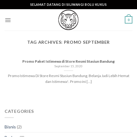
Skip
SELAMAT DATANG DI SILIWANGI BOLU KUKUS
to
content
0
TAG ARCHIVES:
PROMO SEPTEMBER
Promo Paket Istimewa di Store Resmi Stasiun Bandung
September 15, 2020
Promo Istimewa Di Store Resmi Stasiun Bandung, Belanja Jadi Lebih Hemat
dan Istimewa!. Promo ini [...]
CATEGORIES
Bisnis
(2)