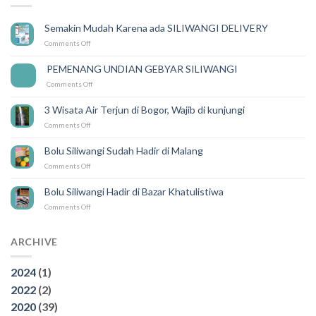
Semakin Mudah Karena ada SILIWANGI DELIVERY
on
Comments Off
Semakin
Mudah
PEMENANG UNDIAN GEBYAR SILIWANGI
14
Karena
Feb
on
Comments Off
ada
PEMENANG
SILIWANGI
UNDIAN
DELIVERY
3 Wisata Air Terjun di Bogor, Wajib di kunjungi
GEBYAR
on
Comments Off
SILIWANGI
3
Wisata
Bolu Siliwangi Sudah Hadir di Malang
Air
on
Comments Off
Terjun
Bolu
di
Siliwangi
Bogor,
Bolu Siliwangi Hadir di Bazar Khatulistiwa
Sudah
Wajib
on
Comments Off
Hadir
di
Bolu
di
kunjungi
Siliwangi
Malang
Hadir
ARCHIVE
di
Bazar
2024
(1)
Khatulistiwa
2022
(2)
2020
(39)