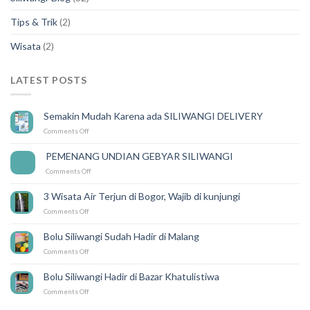
Tips & Trik
(2)
Wisata
(2)
LATEST POSTS
Semakin Mudah Karena ada SILIWANGI DELIVERY
on
Comments Off
Semakin
Mudah
PEMENANG UNDIAN GEBYAR SILIWANGI
14
Karena
Feb
on
Comments Off
ada
PEMENANG
SILIWANGI
UNDIAN
DELIVERY
3 Wisata Air Terjun di Bogor, Wajib di kunjungi
GEBYAR
on
Comments Off
SILIWANGI
3
Wisata
Bolu Siliwangi Sudah Hadir di Malang
Air
on
Comments Off
Terjun
Bolu
di
Siliwangi
Bogor,
Bolu Siliwangi Hadir di Bazar Khatulistiwa
Sudah
Wajib
on
Comments Off
Hadir
di
Bolu
di
kunjungi