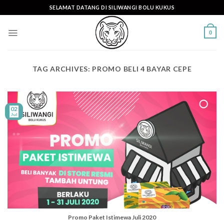
Skip
SELAMAT DATANG DI SILIWANGI BOLU KUKUS
to
content
0
TAG ARCHIVES:
PROMO BELI 4 BAYAR CEPE
02
Jul
Promo Paket Istimewa Juli 2020