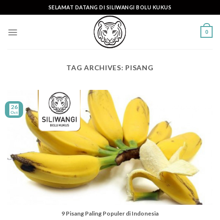
Skip
SELAMAT DATANG DI SILIWANGI BOLU KUKUS
to
content
0
TAG ARCHIVES:
PISANG
26
Oct
9 Pisang Paling Populer di Indonesia