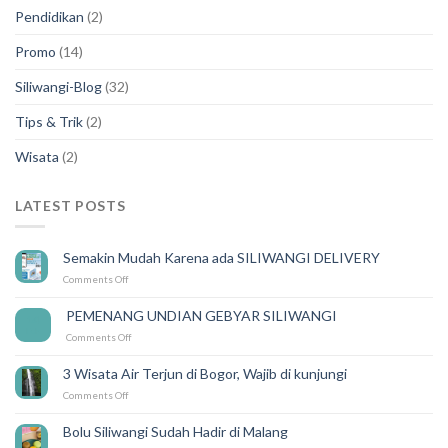
Pendidikan
(2)
Promo
(14)
Siliwangi-Blog
(32)
Tips & Trik
(2)
Wisata
(2)
LATEST POSTS
Semakin Mudah Karena ada SILIWANGI DELIVERY
on
Comments Off
Semakin
Mudah
PEMENANG UNDIAN GEBYAR SILIWANGI
14
Karena
Feb
on
Comments Off
ada
PEMENANG
SILIWANGI
UNDIAN
DELIVERY
3 Wisata Air Terjun di Bogor, Wajib di kunjungi
GEBYAR
on
Comments Off
SILIWANGI
3
Wisata
Bolu Siliwangi Sudah Hadir di Malang
Air