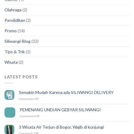
Olahraga
(2)
Pendidikan
(2)
Promo
(14)
Siliwangi-Blog
(32)
Tips & Trik
(2)
Wisata
(2)
LATEST POSTS
Semakin Mudah Karena ada SILIWANGI DELIVERY
on
Comments Off
Semakin
Mudah
PEMENANG UNDIAN GEBYAR SILIWANGI
14
Karena
Feb
on
Comments Off
ada
PEMENANG
SILIWANGI
UNDIAN
DELIVERY
3 Wisata Air Terjun di Bogor, Wajib di kunjungi
GEBYAR
on
Comments Off
SILIWANGI