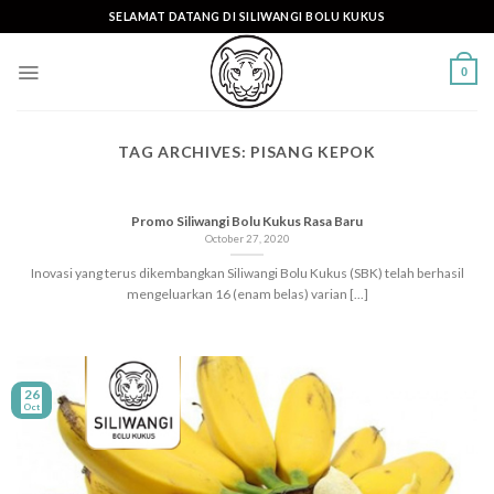
Skip
SELAMAT DATANG DI SILIWANGI BOLU KUKUS
to
content
0
TAG ARCHIVES:
PISANG KEPOK
Promo Siliwangi Bolu Kukus Rasa Baru
October 27, 2020
Inovasi yang terus dikembangkan Siliwangi Bolu Kukus (SBK) telah berhasil
mengeluarkan 16 (enam belas) varian [...]
26
Oct