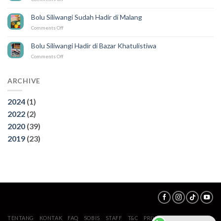
3
Wisata
Bolu Siliwangi Sudah Hadir di Malang
Air
on
Comments Off
Terjun
Bolu
di
Siliwangi
Bogor,
Bolu Siliwangi Hadir di Bazar Khatulistiwa
Sudah
Wajib
on
Comments Off
Hadir
di
Bolu
di
kunjungi
Siliwangi
Malang
Hadir
ARCHIVE
di
Bazar
2024
(1)
Khatulistiwa
2022
(2)
2020
(39)
2019
(23)
TENTANG
KONTAK
FAQ
SOBIS
STAFF
T&C
PRIVACY POLICY