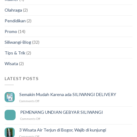
Olahraga
(2)
Pendidikan
(2)
Promo
(14)
Siliwangi-Blog
(32)
Tips & Trik
(2)
Wisata
(2)
LATEST POSTS
Semakin Mudah Karena ada SILIWANGI DELIVERY
on
Comments Off
Semakin
Mudah
PEMENANG UNDIAN GEBYAR SILIWANGI
14
Karena
Feb
on
Comments Off
ada
PEMENANG
SILIWANGI
UNDIAN
DELIVERY
3 Wisata Air Terjun di Bogor, Wajib di kunjungi
GEBYAR
on
Comments Off
SILIWANGI