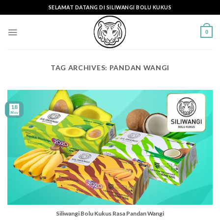
Skip
SELAMAT DATANG DI SILIWANGI BOLU KUKUS
to
content
0
TAG ARCHIVES:
PANDAN WANGI
18
Nov
Siliwangi Bolu Kukus Rasa Pandan Wangi