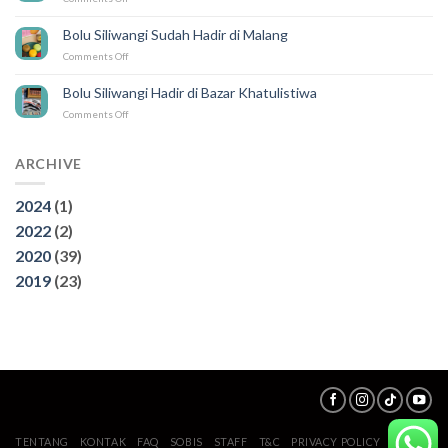
3
Wisata
Bolu Siliwangi Sudah Hadir di Malang
Air
on
Comments Off
Terjun
Bolu
di
Siliwangi
Bogor,
Bolu Siliwangi Hadir di Bazar Khatulistiwa
Sudah
Wajib
on
Comments Off
Hadir
di
Bolu
di
kunjungi
Siliwangi
Malang
Hadir
ARCHIVE
di
Bazar
2024
(1)
Khatulistiwa
2022
(2)
2020
(39)
2019
(23)
TENTANG
KONTAK
FAQ
SOBIS
STAFF
T&C
PRIVACY POLICY