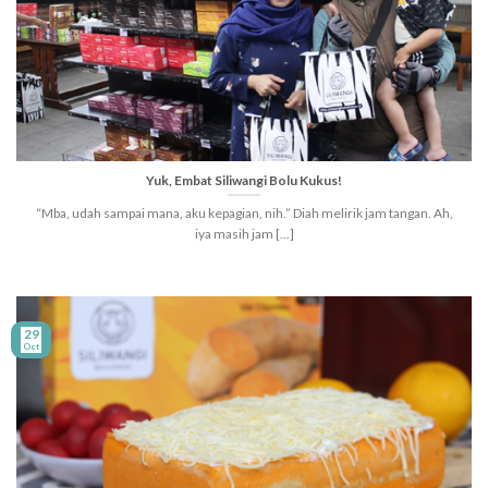
Yuk, Embat Siliwangi Bolu Kukus!
“Mba, udah sampai mana, aku kepagian, nih.” Diah melirik jam tangan. Ah,
iya masih jam [...]
29
Oct