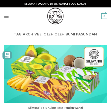
Skip
SELAMAT DATANG DI SILIWANGI BOLU KUKUS
to
content
0
TAG ARCHIVES:
OLEH OLEH BUMI PASUNDAN
18
Nov
Siliwangi Bolu Kukus Rasa Pandan Wangi