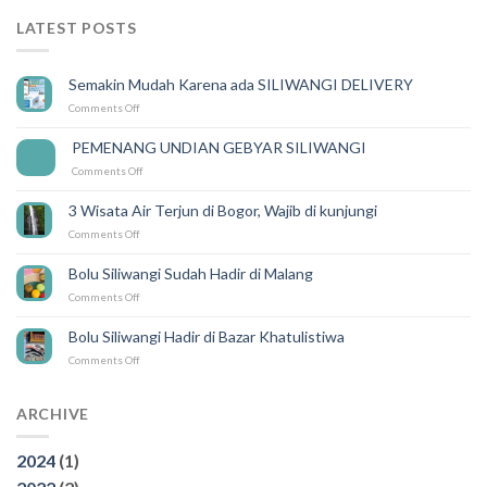
LATEST POSTS
Semakin Mudah Karena ada SILIWANGI DELIVERY
on
Comments Off
Semakin
Mudah
PEMENANG UNDIAN GEBYAR SILIWANGI
14
Karena
Feb
on
Comments Off
ada
PEMENANG
SILIWANGI
UNDIAN
DELIVERY
3 Wisata Air Terjun di Bogor, Wajib di kunjungi
GEBYAR
on
Comments Off
SILIWANGI
3
Wisata
Bolu Siliwangi Sudah Hadir di Malang
Air
on
Comments Off
Terjun
Bolu
di
Siliwangi
Bogor,
Bolu Siliwangi Hadir di Bazar Khatulistiwa
Sudah
Wajib
on
Comments Off
Hadir
di
Bolu
di
kunjungi
Siliwangi
Malang
Hadir
ARCHIVE
di
Bazar
2024
(1)
Khatulistiwa