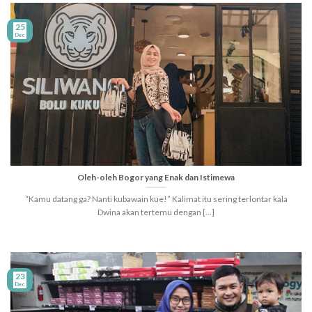
25
Dec
Oleh-oleh Bogor yang Enak dan Istimewa
“Kamu datang ga? Nanti kubawain kue!” Kalimat itu sering terlontar kala
Dwina akan tertemu dengan [...]
23
Dec