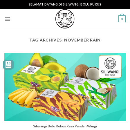
Skip
SELAMAT DATANG DI SILIWANGI BOLU KUKUS
to
content
0
TAG ARCHIVES:
NOVEMBER RAIN
18
Nov
Siliwangi Bolu Kukus Rasa Pandan Wangi