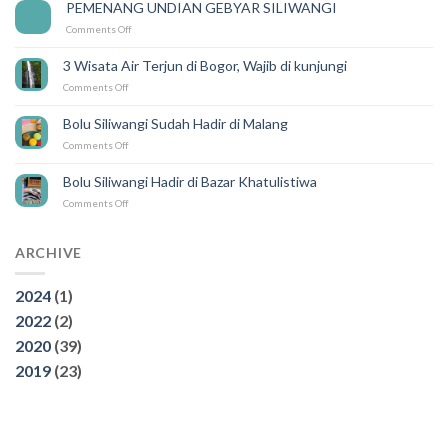
Mudah
PEMENANG UNDIAN GEBYAR SILIWANGI
14
Karena
Feb
on
Comments Off
ada
PEMENANG
SILIWANGI
UNDIAN
DELIVERY
3 Wisata Air Terjun di Bogor, Wajib di kunjungi
GEBYAR
on
Comments Off
SILIWANGI
3
Wisata
Bolu Siliwangi Sudah Hadir di Malang
Air
on
Comments Off
Terjun
Bolu
di
Siliwangi
Bogor,
Bolu Siliwangi Hadir di Bazar Khatulistiwa
Sudah
Wajib
on
Comments Off
Hadir
di
Bolu
di
kunjungi
Siliwangi
Malang
Hadir
ARCHIVE
di
Bazar
2024
(1)
Khatulistiwa
2022
(2)
2020
(39)
2019
(23)