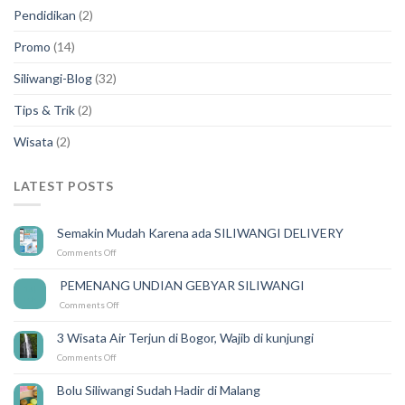
Pendidikan
(2)
Promo
(14)
Siliwangi-Blog
(32)
Tips & Trik
(2)
Wisata
(2)
LATEST POSTS
Semakin Mudah Karena ada SILIWANGI DELIVERY
on
Comments Off
Semakin
Mudah
PEMENANG UNDIAN GEBYAR SILIWANGI
14
Karena
Feb
on
Comments Off
ada
PEMENANG
SILIWANGI
UNDIAN
DELIVERY
3 Wisata Air Terjun di Bogor, Wajib di kunjungi
GEBYAR
on
Comments Off
SILIWANGI
3
Wisata
Bolu Siliwangi Sudah Hadir di Malang
Air