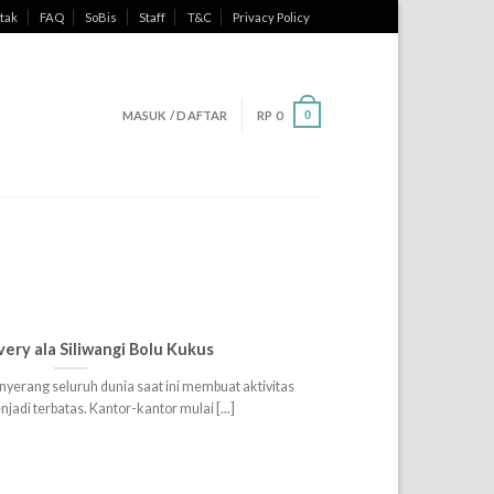
tak
FAQ
SoBis
Staff
T&C
Privacy Policy
MASUK / DAFTAR
RP
0
0
very ala Siliwangi Bolu Kukus
erang seluruh dunia saat ini membuat aktivitas
adi terbatas. Kantor-kantor mulai [...]