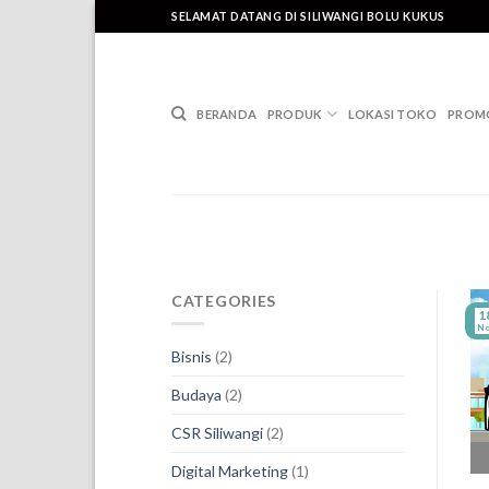
Skip
SELAMAT DATANG DI SILIWANGI BOLU KUKUS
to
content
BERANDA
PRODUK
LOKASI TOKO
PROM
CATEGORIES
1
No
Bisnis
(2)
Budaya
(2)
CSR Siliwangi
(2)
Digital Marketing
(1)