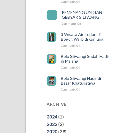
on
Comments Off
Semakin
Mudah
PEMENANG UNDIAN
14
Karena
GEBYAR SILIWANGI
Feb
ada
on
Comments Off
SILIWANGI
PEMENANG
DELIVERY
UNDIAN
3 Wisata Air Terjun di
GEBYAR
Bogor, Wajib di kunjungi
SILIWANGI
on
Comments Off
3
Wisata
Bolu Siliwangi Sudah Hadir
Air
di Malang
Terjun
on
Comments Off
di
Bolu
Bogor,
Siliwangi
Wajib
Bolu Siliwangi Hadir di
Sudah
di
Bazar Khatulistiwa
Hadir
kunjungi
on
Comments Off
di
Bolu
Malang
Siliwangi
Hadir
ARCHIVE
di
Bazar
2024
(1)
Khatulistiwa
2022
(2)
2020
(39)