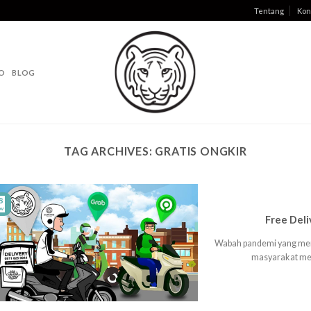
Tentang
Kon
O
BLOG
TAG ARCHIVES:
GRATIS ONGKIR
8
v
Free Deli
Wabah pandemi yang meny
masyarakat menj