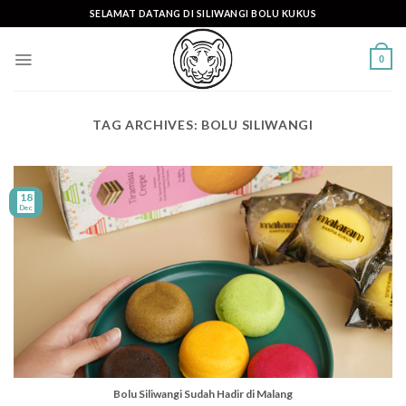
Skip
SELAMAT DATANG DI SILIWANGI BOLU KUKUS
to
content
0
TAG ARCHIVES:
BOLU SILIWANGI
18
Dec
Bolu Siliwangi Sudah Hadir di Malang