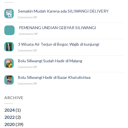
Semakin Mudah Karena ada SILIWANGI DELIVERY
on
Comments Off
Semakin
Mudah
PEMENANG UNDIAN GEBYAR SILIWANGI
14
Karena
Feb
on
Comments Off
ada
PEMENANG
SILIWANGI
UNDIAN
DELIVERY
3 Wisata Air Terjun di Bogor, Wajib di kunjungi
GEBYAR
on
Comments Off
SILIWANGI
3
Wisata
Bolu Siliwangi Sudah Hadir di Malang
Air
on
Comments Off
Terjun
Bolu
di
Siliwangi
Bogor,
Bolu Siliwangi Hadir di Bazar Khatulistiwa
Sudah
Wajib
on
Comments Off
Hadir
di
Bolu
di
kunjungi
Siliwangi
Malang
Hadir
ARCHIVE
di
Bazar
2024
(1)
Khatulistiwa
2022
(2)
2020
(39)