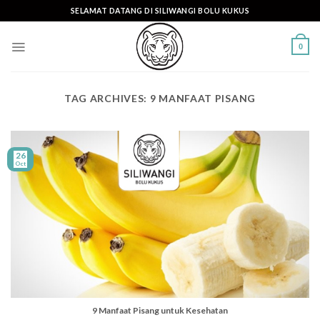
Skip
SELAMAT DATANG DI SILIWANGI BOLU KUKUS
to
content
0
TAG ARCHIVES:
9 MANFAAT PISANG
26
Oct
9 Manfaat Pisang untuk Kesehatan