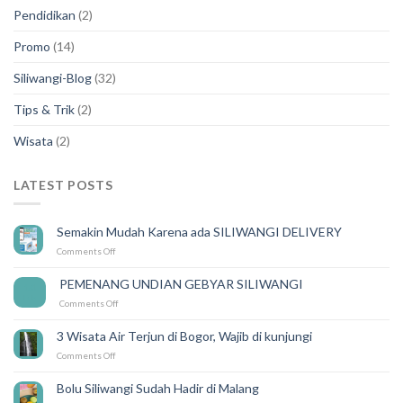
Pendidikan
(2)
Promo
(14)
Siliwangi-Blog
(32)
Tips & Trik
(2)
Wisata
(2)
LATEST POSTS
Semakin Mudah Karena ada SILIWANGI DELIVERY
on
Comments Off
Semakin
Mudah
PEMENANG UNDIAN GEBYAR SILIWANGI
14
Karena
Feb
on
Comments Off
ada
PEMENANG
SILIWANGI
UNDIAN
DELIVERY
3 Wisata Air Terjun di Bogor, Wajib di kunjungi
GEBYAR
on
Comments Off
SILIWANGI
3
Wisata
Bolu Siliwangi Sudah Hadir di Malang
Air