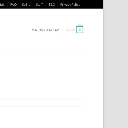
tak
FAQ
SoBis
Staff
T&C
Privacy Policy
MASUK / DAFTAR
RP
0
0