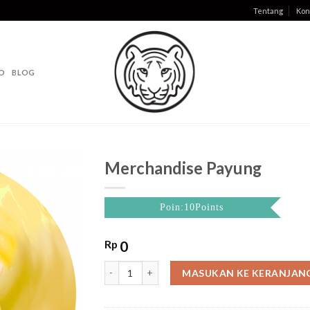
Tentang
Kon
O
BLOG
Merchandise Payung
Poin:10Points
Rp
0
Merchandise Payung quantity
MASUKAN KE KERANJAN