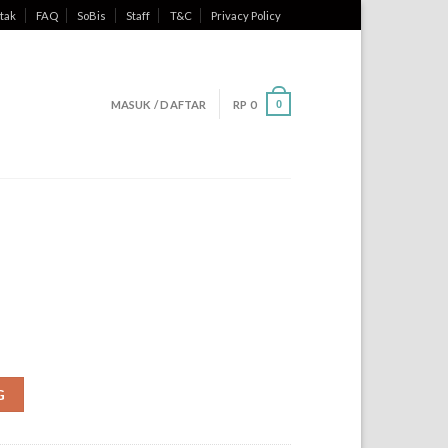
tak
FAQ
SoBis
Staff
T&C
Privacy Policy
MASUK / DAFTAR
RP
0
0
G