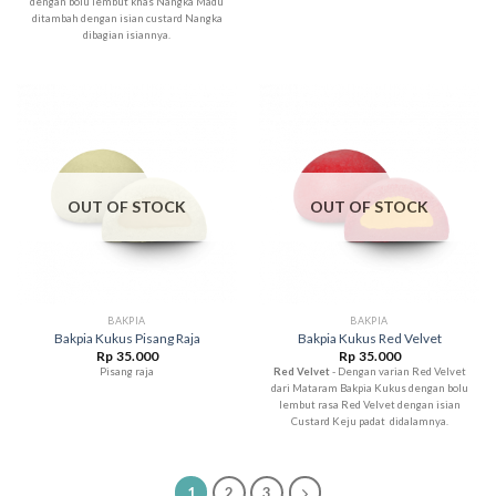
dengan bolu lembut khas Nangka Madu
ditambah dengan isian custard Nangka
dibagian isiannya.
OUT OF STOCK
OUT OF STOCK
BAKPIA
BAKPIA
Bakpia Kukus Pisang Raja
Bakpia Kukus Red Velvet
Rp
35.000
Rp
35.000
Pisang raja
Red Velvet
- Dengan varian Red Velvet
dari Mataram Bakpia Kukus dengan bolu
lembut rasa Red Velvet dengan isian
Custard Keju padat didalamnya.
1
2
3