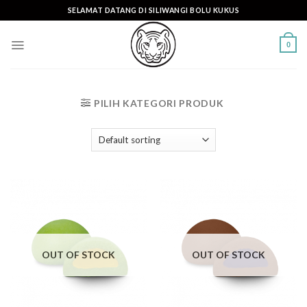
Skip
SELAMAT DATANG DI SILIWANGI BOLU KUKUS
to
content
0
PILIH KATEGORI PRODUK
OUT OF STOCK
OUT OF STOCK