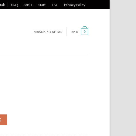
tak
FAQ
SoBis
Staff
T&C
Privacy Policy
MASUK / DAFTAR
RP
0
0
G