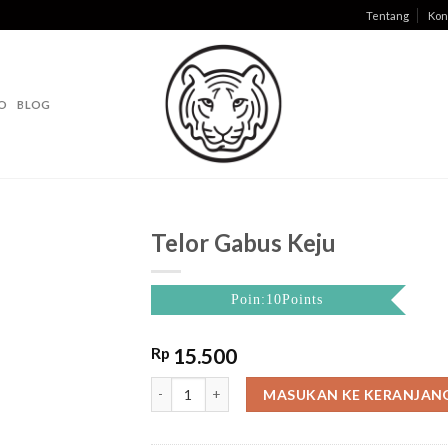
Tentang
Kon
O
BLOG
Telor Gabus Keju
Poin:10Points
Rp
15.500
Telor Gabus Keju quantity
MASUKAN KE KERANJAN