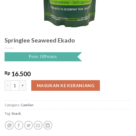
Springlee Seaweed Ekado
Poin:10Points
Rp
16.500
Springlee Seaweed Ekado quantity
MASUKAN KE KERANJANG
Category:
Camilan
Tag:
Snack