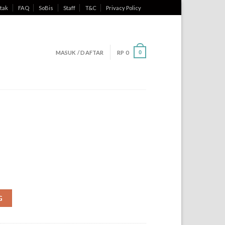
tak
FAQ
SoBis
Staff
T&C
Privacy Policy
MASUK / DAFTAR
RP
0
0
G