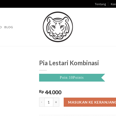
Tentang
Kon
O
BLOG
Pia Lestari Kombinasi
Poin:10Points
Rp
44.000
Pia Lestari Kombinasi quantity
MASUKAN KE KERANJAN