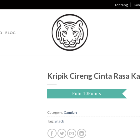
Tentang
Kon
O
BLOG
Kripik Cireng Cinta Rasa K
Poin:10Points
Category:
Camilan
Tag:
Snack