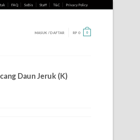
tak
FAQ
SoBis
Staff
T&C
Privacy Policy
MASUK / DAFTAR
RP
0
0
acang Daun Jeruk (K)