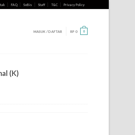
tak
FAQ
SoBis
Staff
T&C
Privacy Policy
MASUK / DAFTAR
RP
0
0
al (K)