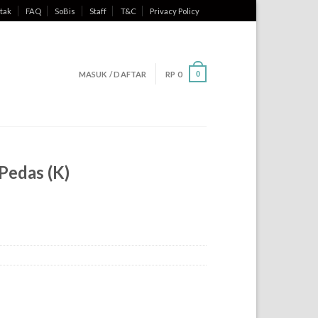
tak
FAQ
SoBis
Staff
T&C
Privacy Policy
MASUK / DAFTAR
RP
0
0
Pedas (K)