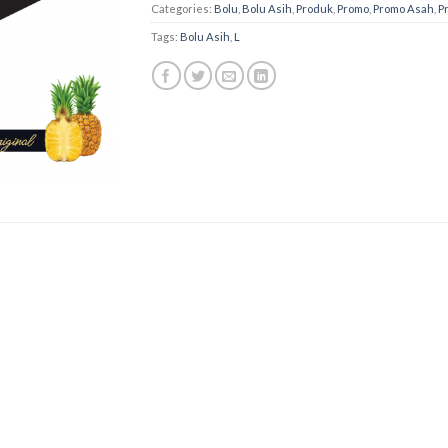
Categories:
Bolu
,
Bolu Asih
,
Produk
,
Promo
,
Promo Asah
,
P
Tags:
Bolu Asih
,
L