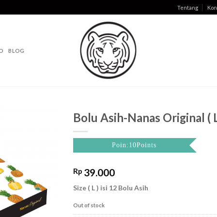
Tentang
Kon
O
BLOG
Bolu Asih-Nanas Original ( L
Poin:10Points
Rp
39.000
Size ( L ) isi 12 Bolu Asih
Out of stock