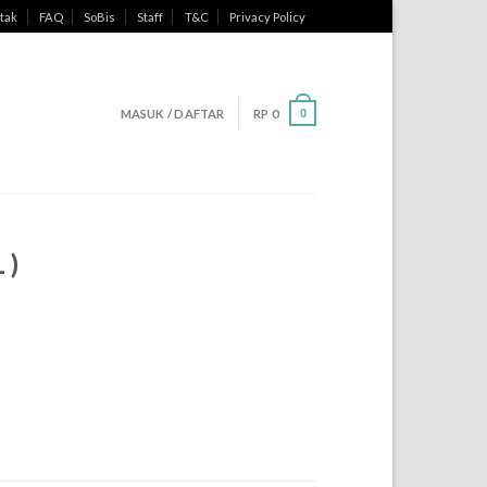
tak
FAQ
SoBis
Staff
T&C
Privacy Policy
MASUK / DAFTAR
RP
0
0
 )