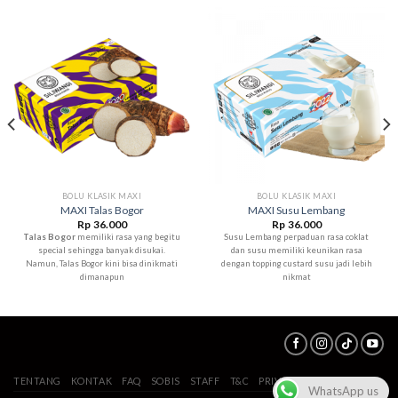
BOLU KLASIK MAXI
BOLU KLASIK MAXI
MAXI Talas Bogor
MAXI Susu Lembang
Rp
36.000
Rp
36.000
Talas Bogor
memiliki rasa yang begitu
Susu Lembang perpaduan rasa coklat
special sehingga banyak disukai.
dan susu memiliki keunikan rasa
Namun, Talas Bogor kini bisa dinikmati
dengan topping custard susu jadi lebih
dimanapun
nikmat
TENTANG
KONTAK
FAQ
SOBIS
STAFF
T&C
PRIVACY POLICY
WhatsApp us