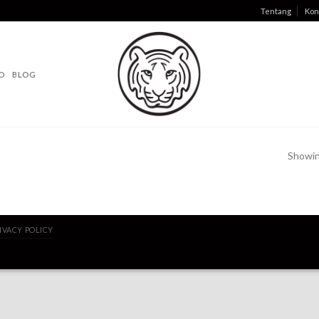
Tentang
Kon
O
BLOG
Showing
IVACY POLICY