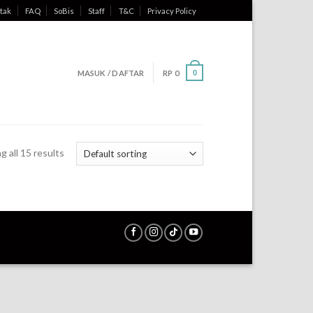
tak
FAQ
SoBis
Staff
T&C
Privacy Policy
MASUK / DAFTAR
RP
0
0
 all 15 results