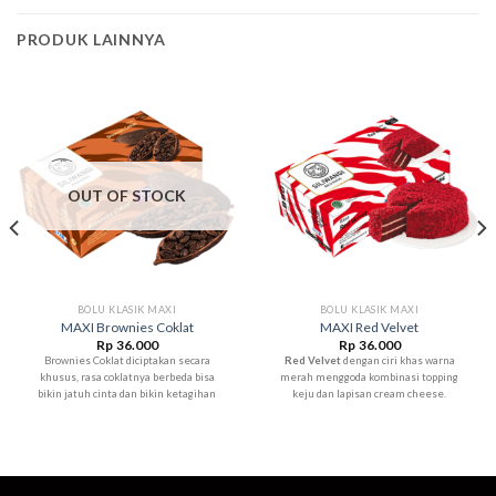
PRODUK LAINNYA
OUT OF STOCK
BOLU KLASIK MAXI
BOLU KLASIK MAXI
MAXI Brownies Coklat
MAXI Red Velvet
Rp
36.000
Rp
36.000
Brownies Coklat diciptakan secara
Red Velvet
dengan ciri khas warna
khusus, rasa coklatnya berbeda bisa
merah menggoda kombinasi topping
bikin jatuh cinta dan bikin ketagihan
keju dan lapisan cream cheese.