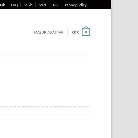
tak
FAQ
SoBis
Staff
T&C
Privacy Policy
MASUK / DAFTAR
RP
0
0