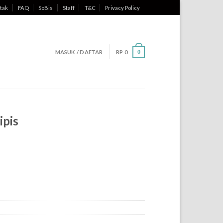
tak
FAQ
SoBis
Staff
T&C
Privacy Policy
MASUK / DAFTAR
RP
0
0
ipis