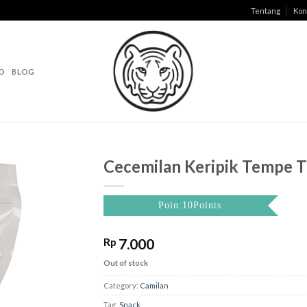
Tentang
Kon
O
BLOG
Cecemilan Keripik Tempe T
Poin:10Points
Rp
7.000
Out of stock
Category:
Camilan
Tag:
Snack