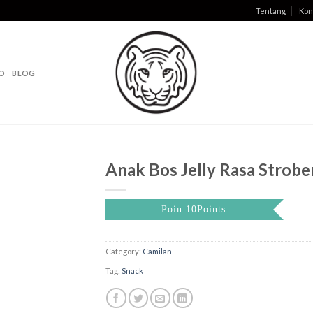
Tentang
Kon
O
BLOG
Anak Bos Jelly Rasa Strobe
Poin:10Points
Category:
Camilan
Tag:
Snack