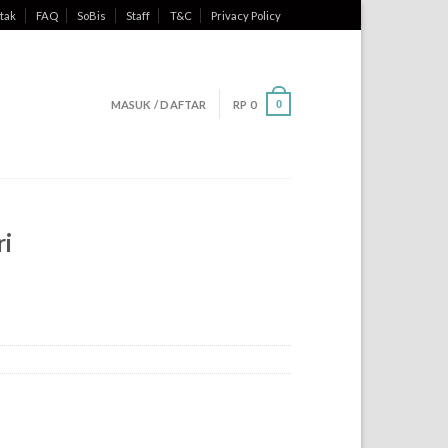
tak
FAQ
SoBis
Staff
T&C
Privacy Policy
MASUK / DAFTAR
RP
0
0
ri