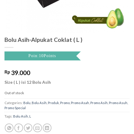
Bolu Asih-Alpukat Coklat ( L )
Poin:10Points
Rp
39.000
Size ( L ) isi 12 Bolu Asih
Out of stock
Categories:
Bolu
,
Bolu Asih
,
Produk
,
Promo
,
Promo Asah
,
Promo Asih
,
Promo Asuh
,
Promo Special
Tags:
Bolu Asih
,
L